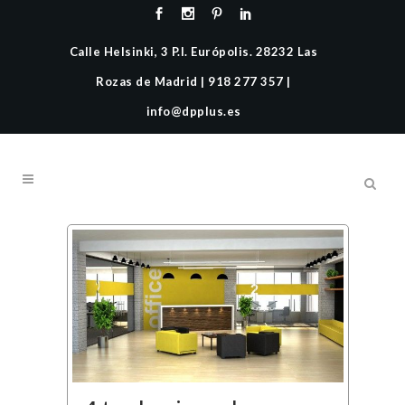
Calle Helsinki, 3 P.I. Európolis. 28232 Las
Rozas de Madrid | 918 277 357 |
info@dpplus.es