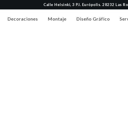
Calle Helsinki, 3 P.I. Európolis. 28232 Las 
Decoraciones
Montaje
Diseño Gráfico
Ser