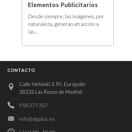
Elementos Publicitarios
Desde siempre, las imágenes, por
naturaleza, generan atracción a
las...
CONTACTO
Calle Helsinki 3. P.I. Európolis
28232 Las Rozas de Madrid
918 277 357
info@dpplus.es