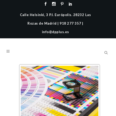
Calle Helsinki, 3 P.I. Európolis. 28232 Las
Rozas de Madrid | 918 277 357 |
info@dpplus.es