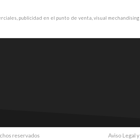
rciales
,
publicidad en el punto de venta
,
visual mechandising
echos reservados
Aviso Legal y