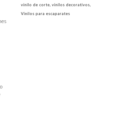
vinilo de corte
vinilos decorativos
Vinilos para escaparates
nes
lo
e