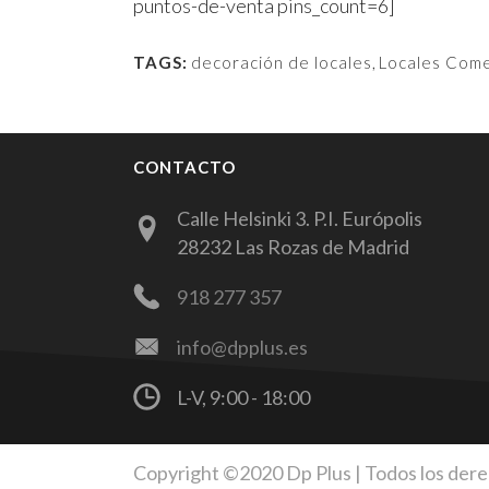
puntos-de-venta pins_count=6]
TAGS:
decoración de locales
,
Locales Come
CONTACTO
Calle Helsinki 3. P.I. Európolis
28232 Las Rozas de Madrid
918 277 357
info@dpplus.es
L-V, 9:00 - 18:00
Copyright ©2020 Dp Plus | Todos los der