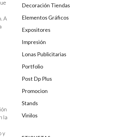
ue
Decoración Tiendas
Elementos Gráficos
. A
a
Expositores
Impresión
Lonas Publicitarias
Portfolio
Post Dp Plus
Promocion
Stands
ión
Vinilos
n la
o
y