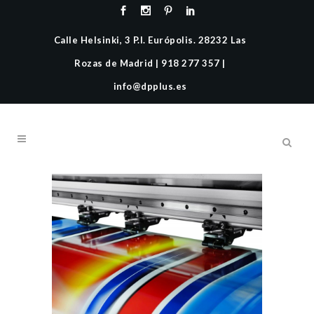
Calle Helsinki, 3 P.I. Európolis. 28232 Las
Rozas de Madrid | 918 277 357 |
info@dpplus.es